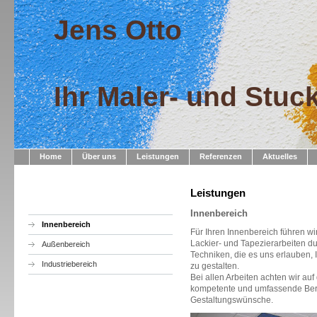
Jens Otto
Ihr Maler- und Stuc
Home
Über uns
Leistungen
Referenzen
Aktuelles
Leistungen
Innenbereich
Innenbereich
Für Ihren Innenbereich führen wi
Lackier- und Tapezierarbeiten d
Außenbereich
Techniken, die es uns erlauben,
Industriebereich
zu gestalten.
Bei allen Arbeiten achten wir au
kompetente und umfassende Bera
Gestaltungswünsche.