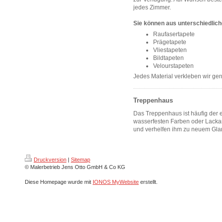
jedes Zimmer.
Sie können aus unterschiedlich
Raufasertapete
Prägetapete
Vliestapeten
Bildtapeten
Velourstapeten
Jedes Material verkleben wir ger
Treppenhaus
Das Treppenhaus ist häufig der e
wasserfesten Farben oder Lackan
und verhelfen ihm zu neuem Gla
Druckversion
|
Sitemap
© Malerbetrieb Jens Otto GmbH & Co KG
Diese Homepage wurde mit
IONOS MyWebsite
erstellt.